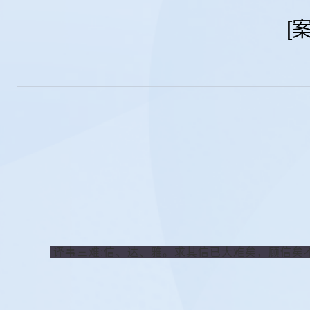
[
译事三难:信、达、雅。求其信已大难矣，顾信矣