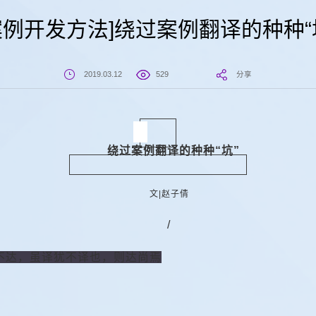
案例开发方法]绕过案例翻译的种种“
2019.03.12
529
分享
绕过案例翻译的种种“坑”
文|赵子倩
/
不达，虽译犹不译也，则达尚焉